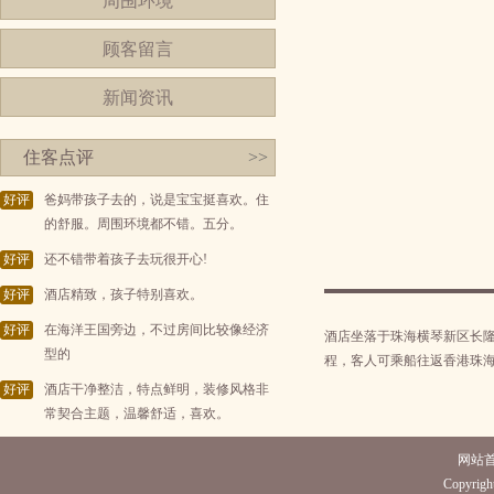
周围环境
顾客留言
新闻资讯
住客点评
>>
好评
爸妈带孩子去的，说是宝宝挺喜欢。住
的舒服。周围环境都不错。五分。
好评
还不错带着孩子去玩很开心!
好评
酒店精致，孩子特别喜欢。
好评
在海洋王国旁边，不过房间比较像经济
酒店坐落于珠海横琴新区长隆
型的
程，客人可乘船往返香港珠
好评
酒店干净整洁，特点鲜明，装修风格非
常契合主题，温馨舒适，喜欢。
网站
Copyright